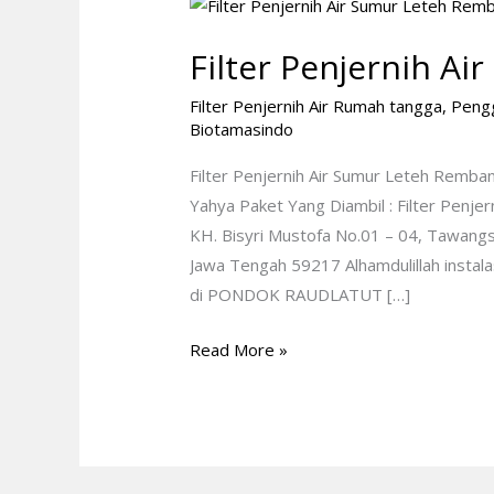
Filter
Penjernih
Filter Penjernih A
Air
Sumur
Filter Penjernih Air Rumah tangga
,
Peng
Leteh
Biotamasindo
Rembang
Filter Penjernih Air Sumur Leteh Remb
Yahya Paket Yang Diambil : Filter Penjer
KH. Bisyri Mustofa No.01 – 04, Tawang
Jawa Tengah 59217 Alhamdulillah instalasi 
di PONDOK RAUDLATUT […]
Read More »