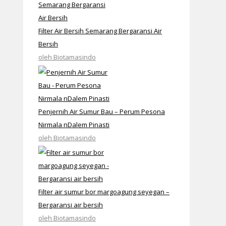
Filter Air Bersih Semarang Bergaransi Air
Bersih
oleh Biotamasindo
Penjernih Air Sumur Bau – Perum Pesona
Nirmala nDalem Pinasti
oleh Biotamasindo
Filter air sumur bor margoagung seyegan –
Bergaransi air bersih
oleh Biotamasindo