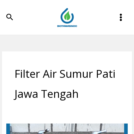
Lewati
ke
Cari
konten
Filter Air Sumur Pati
Jawa Tengah
Filter