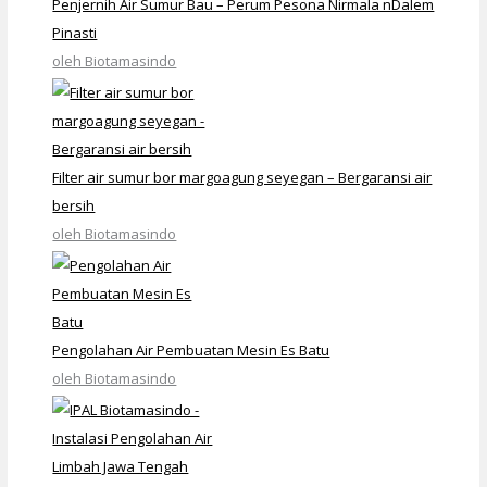
Penjernih Air Sumur Bau – Perum Pesona Nirmala nDalem
Pinasti
oleh Biotamasindo
Filter air sumur bor margoagung seyegan – Bergaransi air
bersih
oleh Biotamasindo
Pengolahan Air Pembuatan Mesin Es Batu
oleh Biotamasindo