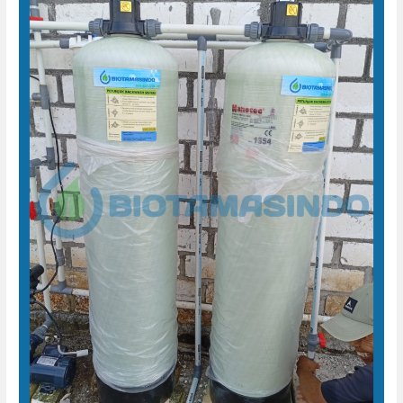
Air
Minum
Peternakan
Ayam
Pati
Jawa
Tengah