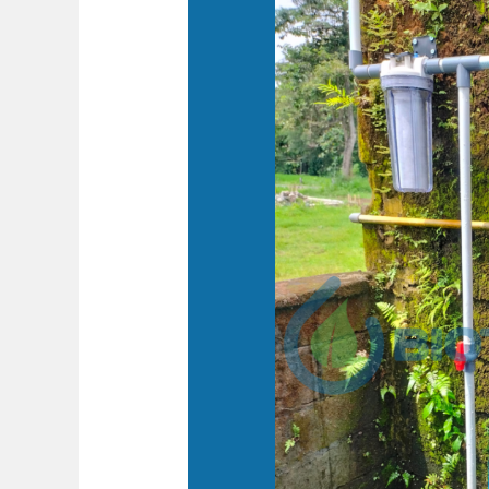
Filter
Air
Sumur
Manisrenggo
Klaten