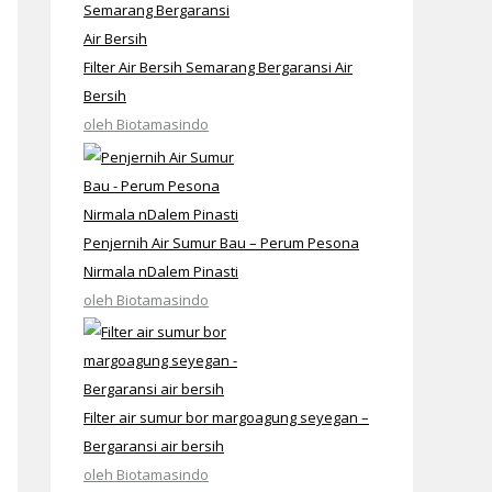
Filter Air Bersih Semarang Bergaransi Air
Bersih
oleh Biotamasindo
Penjernih Air Sumur Bau – Perum Pesona
Nirmala nDalem Pinasti
oleh Biotamasindo
Filter air sumur bor margoagung seyegan –
Bergaransi air bersih
oleh Biotamasindo