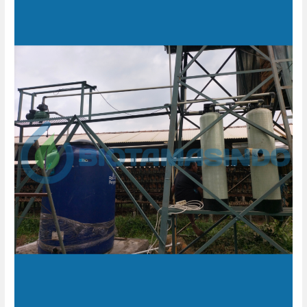
Pengolahan
Air
Minum
Peternakan
Ayam
Telur