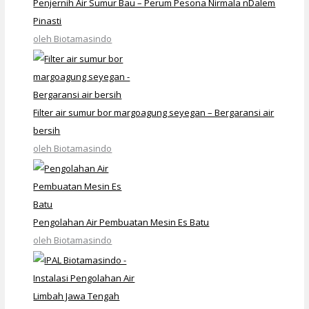
Penjernih Air Sumur Bau – Perum Pesona Nirmala nDalem
Pinasti
oleh Biotamasindo
Filter air sumur bor margoagung seyegan – Bergaransi air
bersih
oleh Biotamasindo
Pengolahan Air Pembuatan Mesin Es Batu
oleh Biotamasindo