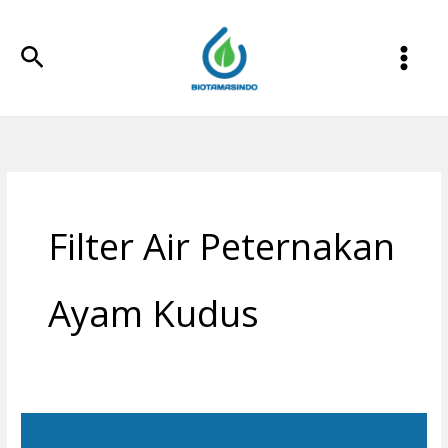
Lewati
ke
Cari
konten
Filter Air Peternakan
Ayam Kudus
Filter