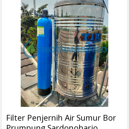
Penjernih
Air
Sumur
Bor
Prumpung
Sardonoharjo
Filter Penjernih Air Sumur Bor
Prumpung Sardonoharjo