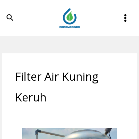
Lewati
ke
Cari
konten
Filter Air Kuning
Keruh
Filter