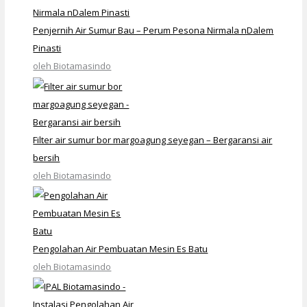
Penjernih Air Sumur Bau – Perum Pesona Nirmala nDalem
Pinasti
oleh Biotamasindo
Filter air sumur bor margoagung seyegan – Bergaransi air
bersih
oleh Biotamasindo
Pengolahan Air Pembuatan Mesin Es Batu
oleh Biotamasindo