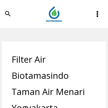
Lewati
ke
Cari
konten
Filter Air
Biotamasindo
Taman Air Menari
Yogyakarta