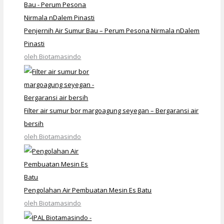
Penjernih Air Sumur Bau – Perum Pesona Nirmala nDalem
Pinasti
oleh Biotamasindo
Filter air sumur bor margoagung seyegan – Bergaransi air
bersih
oleh Biotamasindo
Pengolahan Air Pembuatan Mesin Es Batu
oleh Biotamasindo