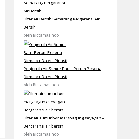
Filter Air Bersih Semarang Bergaransi Air
Bersih
oleh Biotamasindo
Penjernih Air Sumur Bau – Perum Pesona
Nirmala nDalem Pinasti
oleh Biotamasindo
Filter air sumur bor margoagung seyegan –
Bergaransi air bersih
oleh Biotamasindo