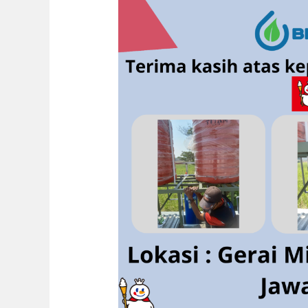
Filter
Air
Sumur
Biotamasindo
Gerai
Mixue
Ngembal
Kudus