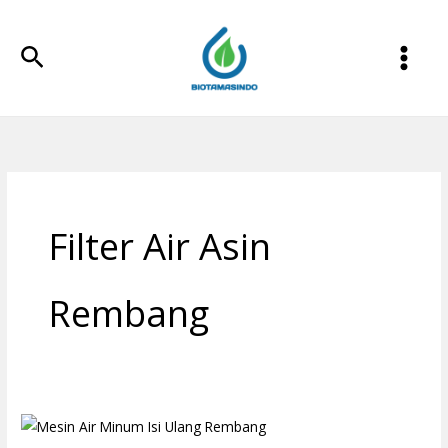
Lewati
ke
Cari
konten
Filter Air Asin
Rembang
Mesin