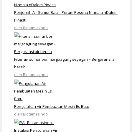
Penjernih Air Sumur Bau – Perum Pesona Nirmala nDalem
Pinasti
oleh Biotamasindo
Filter air sumur bor margoagung seyegan – Bergaransi air
bersih
oleh Biotamasindo
Pengolahan Air Pembuatan Mesin Es Batu
oleh Biotamasindo