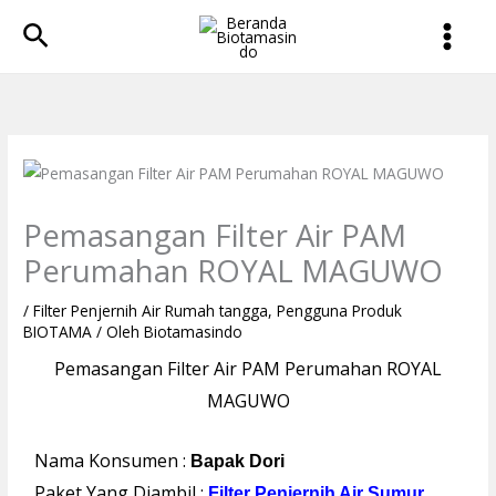
Lewati
Cari
ke
konten
Pemasangan Filter Air PAM
Perumahan ROYAL MAGUWO
/
Filter Penjernih Air Rumah tangga
,
Pengguna Produk
BIOTAMA
/ Oleh
Biotamasindo
Pemasangan Filter Air PAM Perumahan ROYAL
MAGUWO
Nama Konsumen :
Bapak Dori
Paket Yang Diambil :
Filter Penjernih Air Sumur