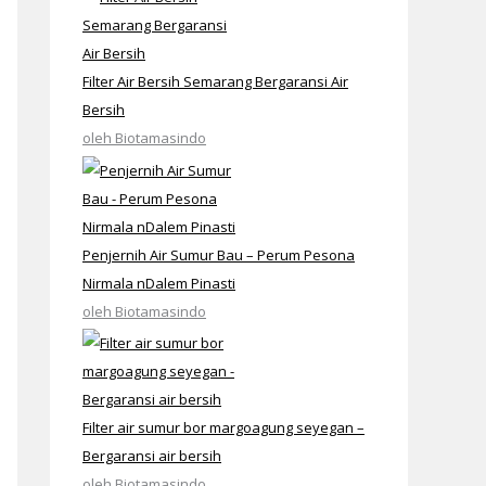
Filter Air Bersih Semarang Bergaransi Air
Bersih
oleh Biotamasindo
Penjernih Air Sumur Bau – Perum Pesona
Nirmala nDalem Pinasti
oleh Biotamasindo
Filter air sumur bor margoagung seyegan –
Bergaransi air bersih
oleh Biotamasindo