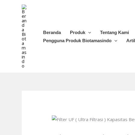
Lewati
ke
konten
Beranda
Produk
Tentang Kami
Pengguna Produk Biotamasindo
Arti