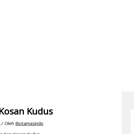
s Kosan Kudus
A
/ Oleh
Biotamasindo