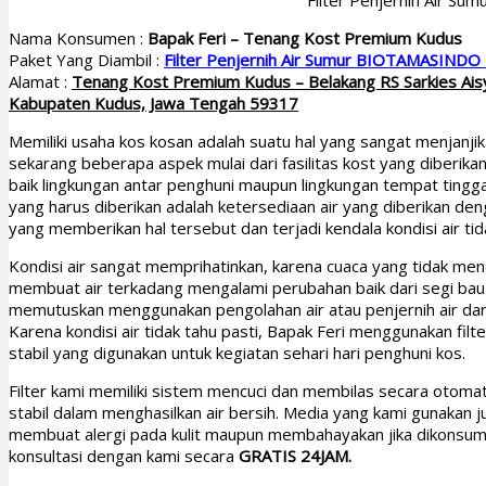
Filter Penjernih Air Su
Nama Konsumen :
Bapak Feri – Tenang Kost Premium Kudus
Paket Yang Diambil :
Filter Penjernih Air Sumur BIOTAMASINDO
Alamat :
Tenang Kost Premium Kudus – Belakang RS Sarkies Aisyi
Kabupaten Kudus, Jawa Tengah 59317
Memiliki usaha kos kosan adalah suatu hal yang sangat menjanji
sekarang beberapa aspek mulai dari fasilitas kost yang diberi
baik lingkungan antar penghuni maupun lingkungan tempat tinggal
yang harus diberikan adalah ketersediaan air yang diberikan deng
yang memberikan hal tersebut dan terjadi kendala kondisi air tid
Kondisi air sangat memprihatinkan, karena cuaca yang tidak mene
membuat air terkadang mengalami perubahan baik dari segi bau 
memutuskan menggunakan pengolahan air atau penjernih air da
Karena kondisi air tidak tahu pasti, Bapak Feri menggunakan fil
stabil yang digunakan untuk kegiatan sehari hari penghuni kos.
Filter kami memiliki sistem mencuci dan membilas secara otoma
stabil dalam menghasilkan air bersih. Media yang kami gunakan 
membuat alergi pada kulit maupun membahayakan jika dikonsumsi. In
konsultasi dengan kami secara
GRATIS 24JAM.