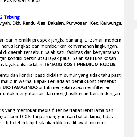
mur Kos Kosan Kudus
 2 Tabung
yah, Dkh. Randu Alas, Bakalan, Purwosari, Kec. Kaliwungu,
kan dan memiliki prospek jangka panjang. Di zaman modern
kan harus lengkap dan memberikan kenyamanan lingkungan,
 di daerah tersebut. Salah satu fasilitas dan kenyamanan
an kondisi bersih atau layak pakai. Salah satu kos kosan
ak layak pakai adalah
TENANG KOST PREMIUM KUDUS.
ntu dan kondisi pasti didalam sumur yang tidak tahu pasti
maupun warna. Bapak Feri adalah pemilik kost tersebut
ri
BIOTAMASINDO
untuk mengolah atau memfilter air.
ter untuk mengatasi air dan menghasilkan air bersih dengan
tis yang membuat media filter bertahan lebih lama dan
juga alami 100% tanpa menggunakan bahan kimia, tidak
fo lebih lanjut silahkan klik link dibawah ini untuk