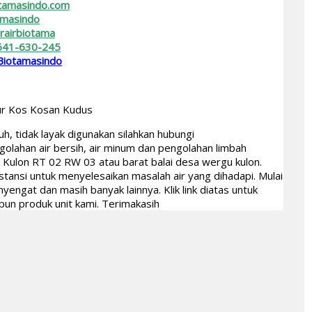
tamasindo.com
amasindo
erairbiotama
641-630-245
 Biotamasindo
mur Kos Kosan Kudus
h, tidak layak digunakan silahkan hubungi
golahan air bersih, air minum dan pengolahan limbah
u Kulon RT 02 RW 03 atau barat balai desa wergu kulon.
ansi untuk menyelesaikan masalah air yang dihadapi. Mulai
engat dan masih banyak lainnya. Klik link diatas untuk
upun produk unit kami. Terimakasih