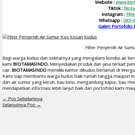
Website :
www.bio
Tiktok :
Biot
Instagram :
Filt
Whatsapp :
085-
Galeri Portofolio
Filter Penjernih Air Su
Bagi warga kudus dan sekitarnya yang mengalami kondisi air keru
kami
BIOTAMASINDO.
Menyediakan produk dan jasa terkait pen
cair.
BIOTAMASINDO
memiliki kantor dikudus berlamat di Werg
Kami siap membantu warga kudus baik rumah tangga maupun inst
dari air sumur yang keruh, bau besi, mengandung kapur, bau meny
mendapatkan informasi lebih lanjut baik dari portofolio kami ma
←
Pos Sebelumnya
Selanjutnya Pos
→