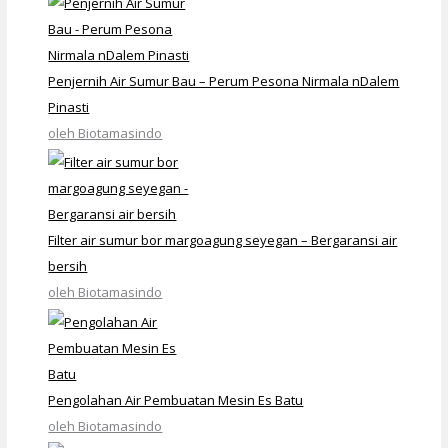
Penjernih Air Sumur Bau – Perum Pesona Nirmala nDalem
Pinasti
oleh Biotamasindo
Filter air sumur bor margoagung seyegan – Bergaransi air
bersih
oleh Biotamasindo
Pengolahan Air Pembuatan Mesin Es Batu
oleh Biotamasindo