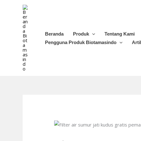
Lewati
ke
konten
Beranda
Produk
Tentang Kami
Pengguna Produk Biotamasindo
Arti