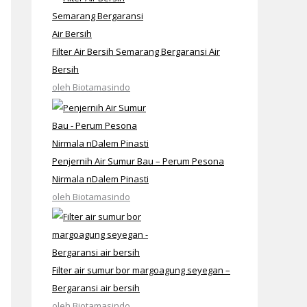
Filter Air Bersih Semarang Bergaransi Air
Bersih
oleh Biotamasindo
Penjernih Air Sumur Bau – Perum Pesona
Nirmala nDalem Pinasti
oleh Biotamasindo
Filter air sumur bor margoagung seyegan –
Bergaransi air bersih
oleh Biotamasindo