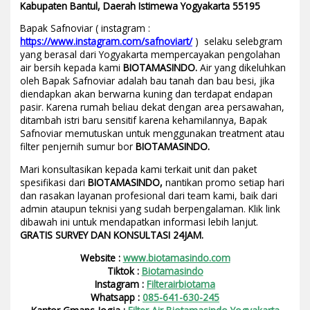
Kabupaten Bantul, Daerah Istimewa Yogyakarta 55195
Bapak Safnoviar ( instagram :
https://www.instagram.com/safnoviart/
) selaku selebgram
yang berasal dari Yogyakarta mempercayakan pengolahan
air bersih kepada kami
BIOTAMASINDO.
Air yang dikeluhkan
oleh Bapak Safnoviar adalah bau tanah dan bau besi, jika
diendapkan akan berwarna kuning dan terdapat endapan
pasir. Karena rumah beliau dekat dengan area persawahan,
ditambah istri baru sensitif karena kehamilannya, Bapak
Safnoviar memutuskan untuk menggunakan treatment atau
filter penjernih sumur bor
BIOTAMASINDO.
Mari konsultasikan kepada kami terkait unit dan paket
spesifikasi dari
BIOTAMASINDO,
nantikan promo setiap hari
dan rasakan layanan profesional dari team kami, baik dari
admin ataupun teknisi yang sudah berpengalaman. Klik link
dibawah ini untuk mendapatkan informasi lebih lanjut.
GRATIS SURVEY DAN KONSULTASI 24JAM.
Website :
www.biotamasindo.com
Tiktok :
Biotamasindo
Instagram :
Filterairbiotama
Whatsapp :
085-641-630-245