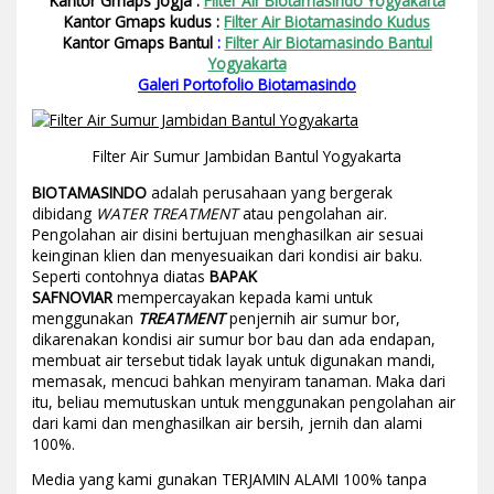
Kantor Gmaps Jogja :
Filter Air Biotamasindo Yogyakarta
Kantor Gmaps kudus :
Filter Air Biotamasindo Kudus
Kantor Gmaps Bantul
:
Filter Air Biotamasindo Bantul
Yogyakarta
Galeri Portofolio Biotamasindo
Filter Air Sumur Jambidan Bantul Yogyakarta
BIOTAMASINDO
adalah perusahaan yang bergerak
dibidang
WATER TREATMENT
atau pengolahan air.
Pengolahan air disini bertujuan menghasilkan air sesuai
keinginan klien dan menyesuaikan dari kondisi air baku.
Seperti contohnya diatas
BAPAK
SAFNOVIAR
mempercayakan kepada kami untuk
menggunakan
TREATMENT
penjernih air sumur bor,
dikarenakan kondisi air sumur bor bau dan ada endapan,
membuat air tersebut tidak layak untuk digunakan mandi,
memasak, mencuci bahkan menyiram tanaman. Maka dari
itu, beliau memutuskan untuk menggunakan pengolahan air
dari kami dan menghasilkan air bersih, jernih dan alami
100%.
Media yang kami gunakan TERJAMIN ALAMI 100% tanpa