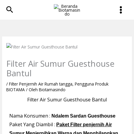
Lewati
Cari
ke
konten
Filter Air Sumur Guesthouse
Bantul
/
Filter Penjernih Air Rumah tangga
,
Pengguna Produk
BIOTAMA
/ Oleh
Biotamasindo
Filter Air Sumur Guesthouse Bantul
Nama Konsumen :
Ndalem Sardan Guesthouse
Paket Yang Diambil :
Paket Filter penjernih Air
Sumur Menjernihkan Warna dan Menghilangkan