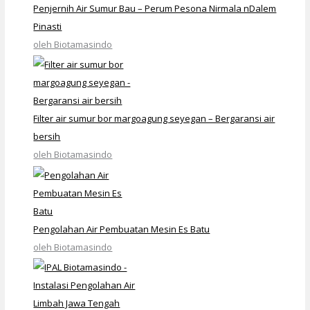
Penjernih Air Sumur Bau – Perum Pesona Nirmala nDalem
Pinasti
oleh Biotamasindo
Filter air sumur bor margoagung seyegan – Bergaransi air
bersih
oleh Biotamasindo
Pengolahan Air Pembuatan Mesin Es Batu
oleh Biotamasindo