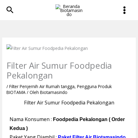
Lewati
Cari
ke
konten
Filter Air Sumur Foodpedia
Pekalongan
/
Filter Penjernih Air Rumah tangga
,
Pengguna Produk
BIOTAMA
/ Oleh
Biotamasindo
Filter Air Sumur Foodpedia Pekalongan
Nama Konsumen :
Foodpedia Pekalongan ( Order
Kedua )
Paket Yang Diambil :
Paket Filter Air Biotamasindo