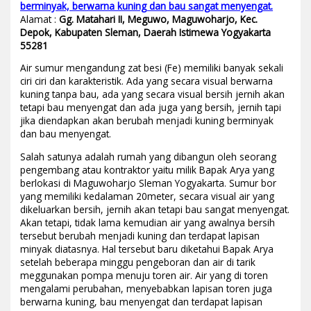
berminyak, berwarna kuning dan bau sangat menyengat.
Alamat :
Gg. Matahari II, Meguwo, Maguwoharjo, Kec.
Depok, Kabupaten Sleman, Daerah Istimewa Yogyakarta
55281
Air sumur mengandung zat besi (Fe) memiliki banyak sekali
ciri ciri dan karakteristik. Ada yang secara visual berwarna
kuning tanpa bau, ada yang secara visual bersih jernih akan
tetapi bau menyengat dan ada juga yang bersih, jernih tapi
jika diendapkan akan berubah menjadi kuning berminyak
dan bau menyengat.
Salah satunya adalah rumah yang dibangun oleh seorang
pengembang atau kontraktor yaitu milik Bapak Arya yang
berlokasi di Maguwoharjo Sleman Yogyakarta. Sumur bor
yang memiliki kedalaman 20meter, secara visual air yang
dikeluarkan bersih, jernih akan tetapi bau sangat menyengat.
Akan tetapi, tidak lama kemudian air yang awalnya bersih
tersebut berubah menjadi kuning dan terdapat lapisan
minyak diatasnya. Hal tersebut baru diketahui Bapak Arya
setelah beberapa minggu pengeboran dan air di tarik
meggunakan pompa menuju toren air. Air yang di toren
mengalami perubahan, menyebabkan lapisan toren juga
berwarna kuning, bau menyengat dan terdapat lapisan