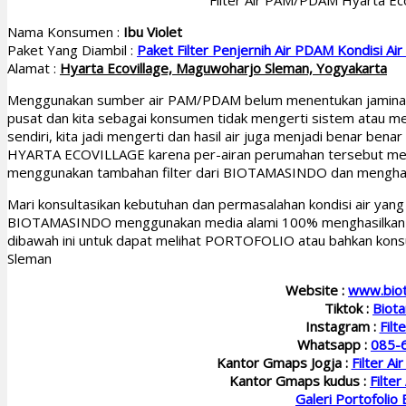
Filter Air PAM/PDAM Hyarta Ec
Nama Konsumen :
Ibu Violet
Paket Yang Diambil :
Paket Filter Penjernih Air PDAM Kondisi Ai
Alamat :
Hyarta Ecovillage, Maguwoharjo Sleman, Yogyakarta
Menggunakan sumber air PAM/PDAM belum menentukan jaminan ai
pusat dan kita sebagai konsumen tidak mengerti sistem atau me
sendiri, kita jadi mengerti dan hasil air juga menjadi benar bena
HYARTA ECOVILLAGE karena per-airan perumahan tersebut me
menggunakan tambahan filter dari BIOTAMASINDO dan menghasi
Mari konsultasikan kebutuhan dan permasalahan kondisi air yan
BIOTAMASINDO menggunakan media alami 100% menghasilkan air b
dibawah ini untuk dapat melihat PORTOFOLIO atau bahkan konsu
Sleman
Website :
www.bio
Tiktok :
Biot
Instagram :
Filt
Whatsapp :
085-
Kantor Gmaps Jogja :
Filter A
Kantor Gmaps kudus :
Filte
Galeri Portofolio