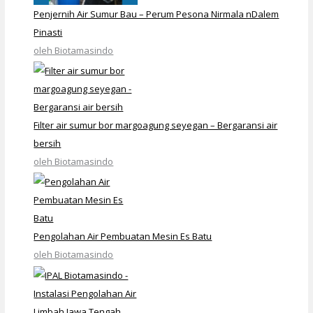
Penjernih Air Sumur Bau – Perum Pesona Nirmala nDalem
Pinasti
oleh Biotamasindo
Filter air sumur bor margoagung seyegan – Bergaransi air
bersih
oleh Biotamasindo
Pengolahan Air Pembuatan Mesin Es Batu
oleh Biotamasindo