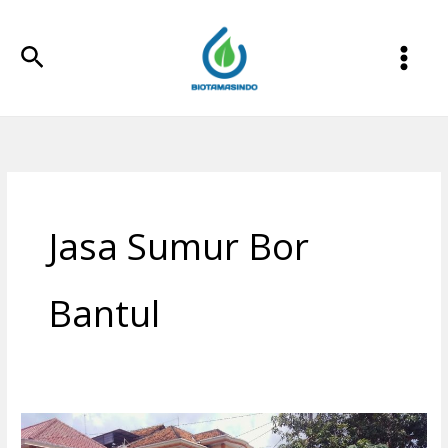
Lewati
ke
Cari
konten
Jasa Sumur Bor
Bantul
Jasa