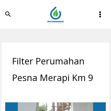
Lewati
ke
Cari
konten
Filter Perumahan
Pesna Merapi Km 9
Penjernih