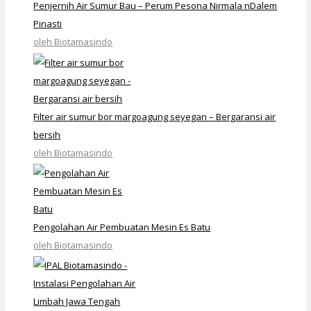
Penjernih Air Sumur Bau – Perum Pesona Nirmala nDalem
Pinasti
oleh Biotamasindo
Filter air sumur bor margoagung seyegan – Bergaransi air
bersih
oleh Biotamasindo
Pengolahan Air Pembuatan Mesin Es Batu
oleh Biotamasindo